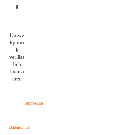
g
Umwe
ltpoliti
k
verläss
lich
finanzi
eren
Impressum
Datenschutz